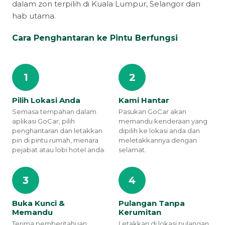
dalam zon terpilih di Kuala Lumpur, Selangor dan
hab utama.
Cara Penghantaran ke Pintu Berfungsi
1
2
Pilih Lokasi Anda
Kami Hantar
Semasa tempahan dalam
Pasukan GoCar akan
aplikasi GoCar, pilih
memandu kenderaan yang
penghantaran dan letakkan
dipilih ke lokasi anda dan
pin di pintu rumah, menara
meletakkannya dengan
pejabat atau lobi hotel anda.
selamat.
3
4
Buka Kunci &
Pulangan Tanpa
Memandu
Kerumitan
Terima pemberitahuan
Letakkan di lokasi pulangan