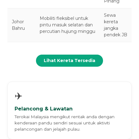
Pinang
Sewa
Mobiliti fleksibel untuk
Johor
kereta
pintu masuk selatan dan
Bahru
jangka
percutian hujung minggu
pendek JB
Lihat Kereta Tersedia
✈️
Pelancong & Lawatan
Terokai Malaysia mengikut rentak anda dengan
kenderaan pandu sendiri sesuai untuk aktiviti
pelancongan dan jelajah pulau.