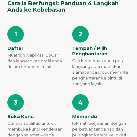
Cara Ia Berfungsi: Panduan 4 Langkah
Anda ke Kebebasan
1
2
Daftar
Tempah / Pilih
Penghantaran
Muat turun aplikasi GoCar
Cari kenderaan pada peta
dan lengkapkan profil anda
langsung atau masukkan
dalam beberapa minit.
alamat anda untuk meminta
penghantaran ke pintu di
zon yang layak.
3
4
Buka Kunci
Memandu
Gunakan aplikasi untuk
Nikmati perjalanan dengan
membuka kunci kenderaan
perbatuan tanpa had dan
dengan selamat—tiada
pulangkan kereta ke lokasi