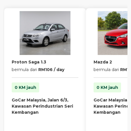
Proton Saga 1.3
Mazda 2
bermula dari
RM106 / day
bermula dari
RM13
0 KM jauh
0 KM jauh
GoCar Malaysia, Jalan 6/3,
GoCar Malaysia, J
Kawasan Perindustrian Seri
Kawasan Perindu
Kembangan
Kembangan