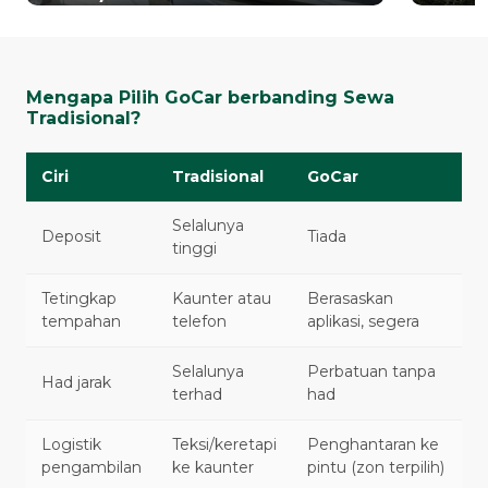
Mengapa Pilih GoCar berbanding Sewa
Tradisional?
Ciri
Tradisional
GoCar
Selalunya
Deposit
Tiada
tinggi
Tetingkap
Kaunter atau
Berasaskan
tempahan
telefon
aplikasi, segera
Selalunya
Perbatuan tanpa
Had jarak
terhad
had
Logistik
Teksi/keretapi
Penghantaran ke
pengambilan
ke kaunter
pintu (zon terpilih)