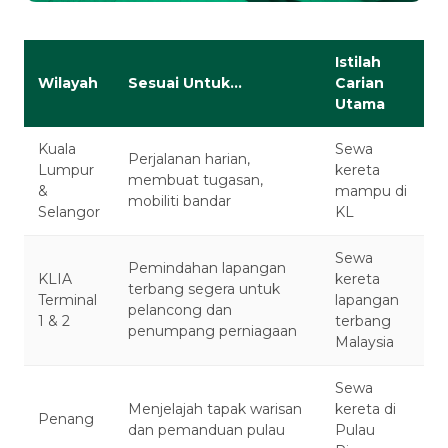
Istilah
Wilayah
Sesuai Untuk...
Carian
Utama
Kuala
Sewa
Perjalanan harian,
Lumpur
kereta
membuat tugasan,
&
mampu di
mobiliti bandar
Selangor
KL
Sewa
Pemindahan lapangan
KLIA
kereta
terbang segera untuk
Terminal
lapangan
pelancong dan
1 & 2
terbang
penumpang perniagaan
Malaysia
Sewa
Menjelajah tapak warisan
kereta di
Penang
dan pemanduan pulau
Pulau