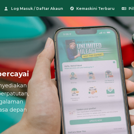
Log Masuk / Daftar Akaun
Kemaskini Terbaru
Pi
percayai
nyediakan
berpatutan,
ngalaman
asa depan