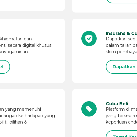
Insurans & Cu
khidmatan dan
Dapatkan sebu
ti secara digital khusus
dalam talian d
nyai jaminan.
skim pembayar
el
Dapatkan 
Cuba Beli
tan yang memenuhi
Platform di m
andangan ke hadapan yang
yang tersedi
iti, pilihan &
keperluan and