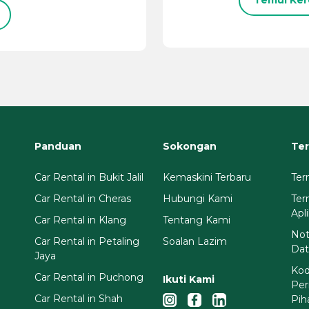
Temui Ker
Panduan
Sokongan
Ter
Car Rental in Bukit Jalil
Kemaskini Terbaru
Ter
Car Rental in Cheras
Hubungi Kami
Te
Apl
Car Rental in Klang
Tentang Kami
Not
Car Rental in Petaling
Soalan Lazim
Dat
Jaya
Kod
Car Rental in Puchong
Ikuti Kami
Per
Car Rental in Shah
Pih