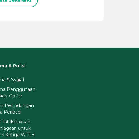
eta Sekarang
ma & Polisi
ma & Syarat
rma Penggunaan
ikasi GoCar
is Perlindungan
a Peribadi
 Tatakelakuan
niagaan untuk
ak Ketiga WTCH