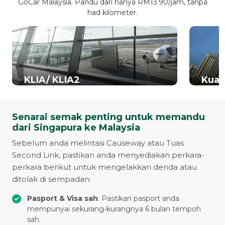
GoCar Malaysia. Pandu dari hanya RM13.90/jam, tanpa
had kilometer.
KLIA/ KLIA2
Kual
Senarai semak penting untuk memandu
dari Singapura ke Malaysia
Sebelum anda melintasi Causeway atau Tuas
Second Link, pastikan anda menyediakan perkara-
perkara berikut untuk mengelakkan denda atau
ditolak di sempadan:
Pasport & Visa sah
: Pastikan pasport anda
mempunyai sekurang-kurangnya 6 bulan tempoh
sah.