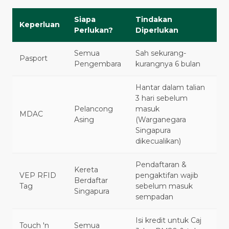
Siapa
Tindakan
Keperluan
Perlukan?
Diperlukan
Semua
Sah sekurang-
Pasport
Pengembara
kurangnya 6 bulan
Hantar dalam talian
3 hari sebelum
Pelancong
masuk
MDAC
Asing
(Warganegara
Singapura
dikecualikan)
Pendaftaran &
Kereta
VEP RFID
pengaktifan wajib
Berdaftar
Tag
sebelum masuk
Singapura
sempadan
Isi kredit untuk Caj
Touch 'n
Semua