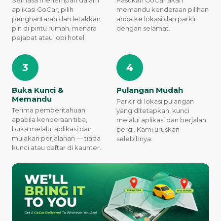
Semasa menempah dalam
Pasukan GoCar akan
aplikasi GoCar, pilih
memandu kenderaan pilihan
penghantaran dan letakkan
anda ke lokasi dan parkir
pin di pintu rumah, menara
dengan selamat.
pejabat atau lobi hotel.
3
4
Buka Kunci &
Pulangan Mudah
Memandu
Parkir di lokasi pulangan
Terima pemberitahuan
yang ditetapkan, kunci
apabila kenderaan tiba,
melalui aplikasi dan berjalan
buka melalui aplikasi dan
pergi. Kami uruskan
mulakan perjalanan — tiada
selebihnya.
kunci atau daftar di kaunter.