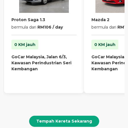
Proton Saga 1.3
Mazda 2
bermula dari
RM106 / day
bermula dari
RM13
0 KM jauh
0 KM jauh
GoCar Malaysia, Jalan 6/3,
GoCar Malaysia, J
Kawasan Perindustrian Seri
Kawasan Perindu
Kembangan
Kembangan
Tempah Kereta Sekarang