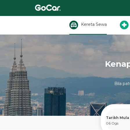
Kereta Sewa
Kenap
Bila pa
Tarikh Mula
06 Ogs