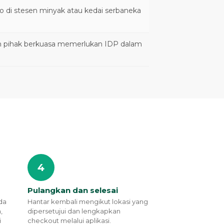
Go di stesen minyak atau kedai serbaneka
n pihak berkuasa memerlukan IDP dalam
4
Pulangkan dan selesai
ada
Hantar kembali mengikut lokasi yang
,
dipersetujui dan lengkapkan
i
checkout melalui aplikasi.