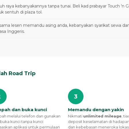
uh raya kebanyakannya tanpa tunai. Beli kad prabayar Touch 'n 
k sentuh di plaza tol.
sama lesen memandu asing anda, kebanyakan syarikat sewa da
asa Inggeris.
h Road Trip
2
3
pah dan buka kunci
Memandu dengan yakin
ah melalui telefon dan gunakan
Nikmati
unlimited mileage
, ti
uka kunci tanpa kunci
deposit keselamatan di hadapan
saskan aplikasi untuk permulaan
dan kebebasan meneroka lokas