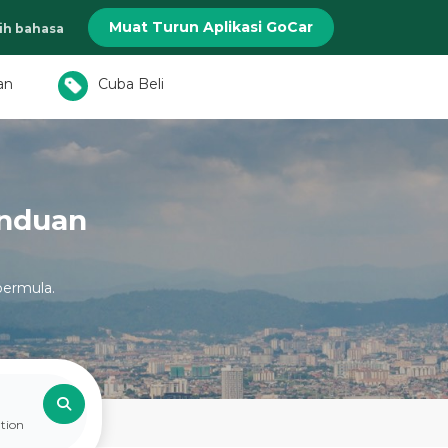
Muat Turun Aplikasi GoCar
lih bahasa
an
Cuba Beli
anduan
bermula.
tion