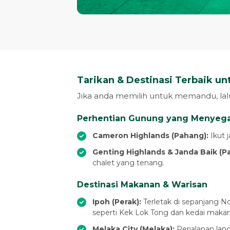
Tarikan & Destinasi Terbaik un
Jika anda memilih untuk memandu, lalu
Perhentian Gunung yang Menyeg
Cameron Highlands (Pahang):
Ikut 
Genting Highlands & Janda Baik (P
chalet yang tenang.
Destinasi Makanan & Warisan
Ipoh (Perak):
Terletak di sepanjang N
seperti Kek Lok Tong dan kedai maka
Melaka City (Melaka):
Perjalanan lanc