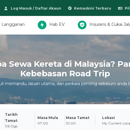
Log Masuk / Daftar Akaun
Kemaskini Terbaru
Pi
Langganan
Hab EV
Insurans & Cukai Jal
a Sewa Kereta di Malaysia? P
Kebebasan Road Trip
tut memandu, laluan utama, dan perkara penting sebelum anda 
Tarikh
Masa Mula
Masa Tamat
Lokasi
Tamat
07:00
10:00
My Current Loca
06 Ogs