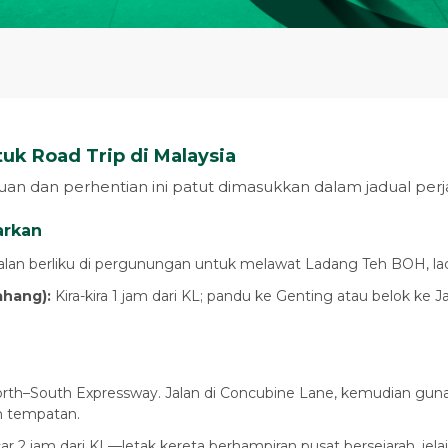
tuk Road Trip di Malaysia
an dan perhentian ini patut dimasukkan dalam jadual perj
arkan
jalan berliku di pergunungan untuk melawat Ladang Teh BOH, la
ahang):
Kira-kira 1 jam dari KL; pandu ke Genting atau belok ke 
orth–South Expressway. Jalan di Concubine Lane, kemudian gun
n tempatan.
ar 2 jam dari KL—letak kereta berhampiran pusat bersejarah, jel