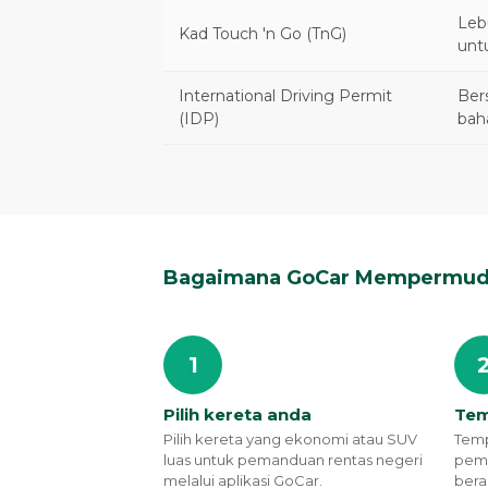
Leb
Kad Touch 'n Go (TnG)
untu
International Driving Permit
Ber
(IDP)
bah
Bagaimana GoCar Mempermuda
1
Pilih kereta anda
Tem
Pilih kereta yang ekonomi atau SUV
Temp
luas untuk pemanduan rentas negeri
pemb
melalui aplikasi GoCar.
bera