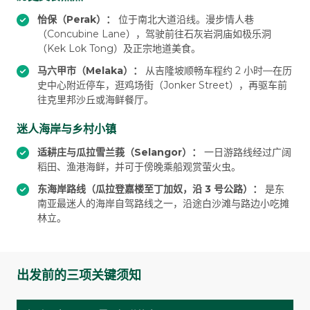
怡保（Perak）：
位于南北大道沿线。漫步情人巷
（Concubine Lane），驾驶前往石灰岩洞庙如极乐洞
（Kek Lok Tong）及正宗地道美食。
马六甲市（Melaka）：
从吉隆坡顺畅车程约 2 小时—在历
史中心附近停车，逛鸡场街（Jonker Street），再驱车前
往克里邦沙丘或海鲜餐厅。
迷人海岸与乡村小镇
适耕庄与瓜拉雪兰莪（Selangor）：
一日游路线经过广阔
稻田、渔港海鲜，并可于傍晚乘船观赏萤火虫。
东海岸路线（瓜拉登嘉楼至丁加奴，沿 3 号公路）：
是东
南亚最迷人的海岸自驾路线之一，沿途白沙滩与路边小吃摊
林立。
出发前的三项关键须知