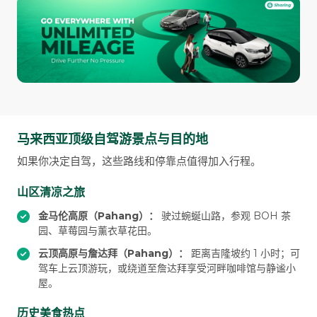
马来西亚顶级自驾游景点与目的地
如果你决定自驾，这些路线和停靠点值得加入行程。
山区清凉之旅
金马伦高原（Pahang）：
驶过蜿蜒山路，参观 BOH 茶
园、草莓园与薰衣草花田。
云顶高原与詹达拜（Pahang）：
距离吉隆坡约 1 小时；可
驾车上云顶游玩，或绕道至詹达拜享受河畔咖啡馆与静谧小
屋。
历史美食热点