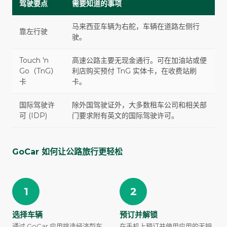
驾驶要点
需要知道的事项
马来西亚车辆为右舵，车辆在道路左侧行
靠左行驶
驶。
Touch 'n
高速公路主要无现金通行。可在加油站或便
Go（TnG）
利店购买预付 TnG 实体卡，在收费站刷
卡
卡。
国际驾驶许
除外国驾驶证外，大多数租车公司和相关部
可 (IDP)
门要求附有英文的国际驾驶许可。
GoCar 如何让公路旅行更轻松
1
2
选择车辆
预订并解锁
通过 GoCar 应用挑选经济型车
在手机上预订并使用应用的无钥