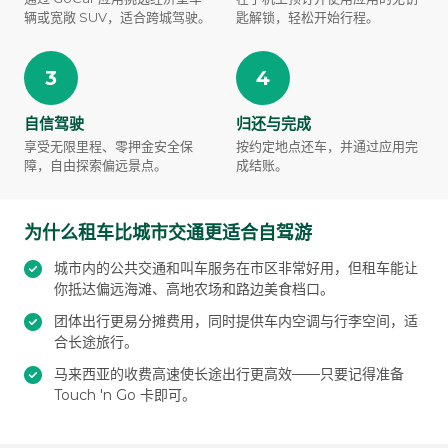
辆或宽敞 SUV，适合跨城驾驶。
匙解锁，轻松开始行程。
3
4
自信驾驶
归还与完成
享受无限里程、零押金安全保
按约定地点还车，并通过应用完
障，自由探索偏远景点。
成结账。
为什么租车比城市交通更适合自驾游
城市内的公共交通和叫车服务在市区非常好用，但租车能让
你抵达偏远海滩、高地农场和路边美食档口。
团体出行更易分摊费用，同时提供车内空调与行李空间，适
合长途旅行。
马来西亚的收费高速使长途出行更高效——只要记得准备
Touch 'n Go 卡即可。