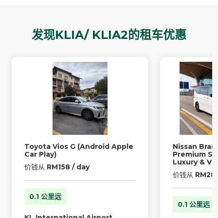
发现KLIA/ KLIA2的租车优惠
Toyota Vios G (Android Apple
Nissan Bra
Car Play)
Premium Spe
Luxury & VI
价钱从
RM158 / day
价钱从
RM289
0.1 公里远
0.1 公里远
KL International Airport